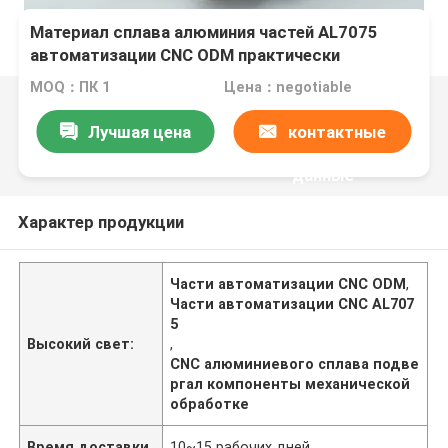
Материал сплава алюминия частей AL7075
автоматизации CNC ODM практически
MOQ：ПК 1
Цена：negotiable
Лучшая цена
контактные
данные
Характер продукции
Части автоматизации CNC ODM
,
Части автоматизации CNC AL707
5
Высокий свет:
,
CNC алюминиевого сплава подве
ргал компоненты механической
обработке
Время доставки
10~15 рабочих дней