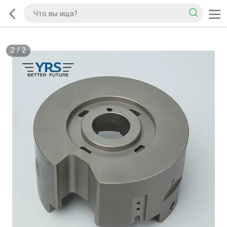
2
/
2