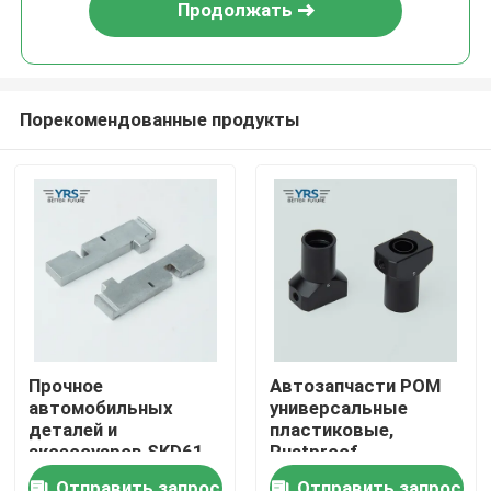
Продолжать
Порекомендованные продукты
Дом
Прочное
Автозапчасти POM
автомобильных
универсальные
Продукты
деталей и
пластиковые,
аксессуаров SKD61
Rustproof
0.01mm
автомобильные
О нас
Отправить запрос
Отправить запрос