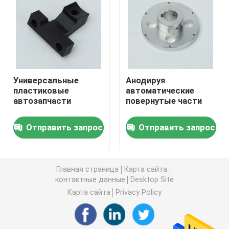
Подвергли механической обработке части металла
Машина прессы сервопривода
Универсальные
Анодируя
пластиковые
автоматические
части прессформы точности
автозапчасти
повернутые части
Cnc обрабатывает подвергая механической обработ
Отправить запрос
Отправить запрос
Части повернутые точностью
Главная страница
Карта сайта
контактные данные
Desktop Site
Пластиковые части прессформы
Карта сайта
Privacy Policy
части прессформы впрыски