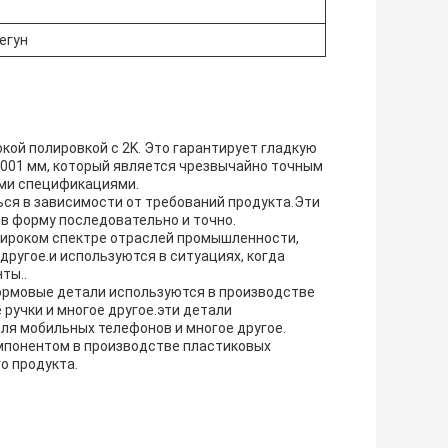
егун
ой полировкой с 2K. Это гарантирует гладкую
.001 мм, который является чрезвычайно точным
ыми спецификациями.
ся в зависимости от требований продукта.Эти
 в форму последовательно и точно.
широком спектре отраслей промышленности,
другое.и используются в ситуациях, когда
ты..
ормовые детали используются в производстве
 ручки и многое другое.эти детали
ля мобильных телефонов и многое другое.
мпонентом в производстве пластиковых
о продукта.