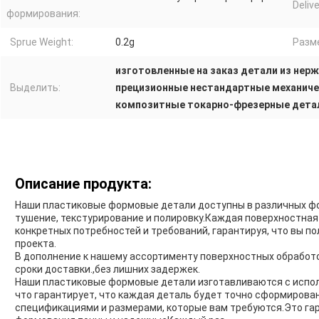
Delive
формирования:
Sprue Weight:
0.2g
Разм
изготовленные на заказ детали из нер
Выделить:
прецизионные нестандартные механиче
композитные токарно-фрезерные дета
Описание продукта:
Наши пластиковые формовые детали доступны в различных фо
тушение, текстурирование и полировку.Каждая поверхностна
конкретных потребностей и требований, гарантируя, что вы п
проекта.
В дополнение к нашему ассортименту поверхностных обработ
сроки доставки.,без лишних задержек.
Наши пластиковые формовые детали изготавливаются с испо
что гарантирует, что каждая деталь будет точно сформирова
спецификациями и размерами, которые вам требуются.Это га