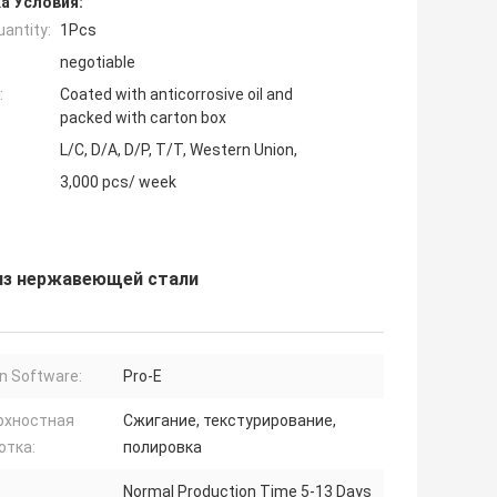
а Условия:
antity:
1Pcs
negotiable
:
Coated with anticorrosive oil and
packed with carton box
L/C, D/A, D/P, T/T, Western Union,
3,000 pcs/ week
из нержавеющей стали
n Software:
Pro-E
рхностная
Сжигание, текстурирование,
отка:
полировка
Normal Production Time 5-13 Days