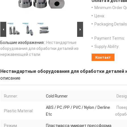
Оплата и доставк
Minimum Order Qu
Цена:
Packaging Details
Payment Terms:
Большие изображения :
Нестандартные
Supply Ability:
оборудования для обработки деталей из
нержавеющей стали
Контакт
Нестандартные оборудования для обработки деталей 
описание
Runner:
Cold Runner
Desig
ABS / PC /PP / PVC / Nylon / Derline
Пове
Plastic Material:
Etc
обраб
Режим
Пластмасса умирает прессформа