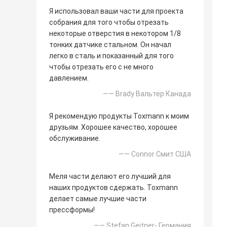
Я использовал ваши части для проекта
собрания для того чтобы отрезать
некоторые отверстия в некотором 1/8
тонких датчике стальном. Он начал
легко в сталь и показанный для того
чтобы отрезать его с не много
давлением.
—— Brady Вальтер Канада
Я рекомендую продукты Toxmann к моим
друзьям. Хорошее качество, хорошее
обслуживание.
—— Connor Смит США
Меля части делают его лучший для
наших продуктов сдержать. Toxmann
делает самые лучшие части
прессформы!
—— Stefan Geitner- Германия