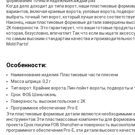
формования точны и надежныеКаждый раз.
Когда дело доходит до типа ворот, наши пластиковые формов
вариантов, включая краевые ворота, узловые ворота, подворо
выбрать точный тип ворот, который лучше всего соответству
Наконец, наши пластиковые формовые детали завершены высо
2K поверхности. Это гарантирует, что ваши готовые продукты
которая, безусловно, впечатлит.Так что если вы ищете аксес
по самым высоким стандартам качества и производительности,
Mold Parts!
Особенности:
Наименование изделия: Пластиковые части плесени
Масса шприца: 0,2 г
Тип ворот: Крайние ворота, Пин-пойнт-вороты, подвороты и т
Срок: ФОБ Шэньчжэнь
Поверхность: высокая польская с 2K
Программное обеспечение: Pro-E
Эти пластиковые формовые детали являются необходимыми 
инструментов.Эти пластмассовые компоненты для формовани
проекта.Срок покупки FOB Shenzhen и поверхность высокопол
программного обеспечения Pro-E, эти детали высокого качест