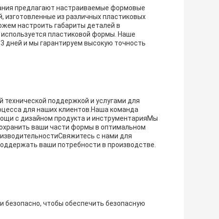
вания предлагают настраиваемые формовые
, изготовленные из различных пластиковых
ы можем настроить габариты деталей в
 используется пластиковой формы. Наше
3 дней и мы гарантируем высокую точность
й технической поддержкой и услугами для
оцесса для наших клиентов.Наша команда
мощи с дизайном продукта и инструментарияМы
сохранить ваши части формы в оптимальном
оизводительностиСвяжитесь с нами для
поддержать ваши потребности в производстве.
и безопасно, чтобы обеспечить безопасную