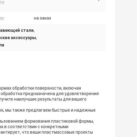
ry:
ер:
на заказ
жавеющей стали
,
ские аксессуары
,
ли
рмах обработки поверхности, включая
я обработка предназначена для удовлетворения
олучите наилучшие результаты для вашего
ок, мы также предлагаем быстрые и надежные
льзованием формования пластиковой формы,
на в соответствии с конкретными
рантирует, что ваши пластмассовые проекты