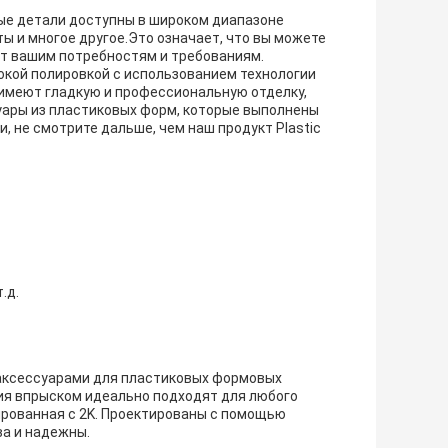
ые детали доступны в широком диапазоне
ты и многое другое.Это означает, что вы можете
ет вашим потребностям и требованиям.
кой полировкой с использованием технологии
 имеют гладкую и профессиональную отделку,
суары из пластиковых форм, которые выполнены
 не смотрите дальше, чем наш продукт Plastic
.д.
аксессуарами для пластиковых формовых
я впрыском идеально подходят для любого
ированная с 2K. Проектированы с помощью
ва и надежны.